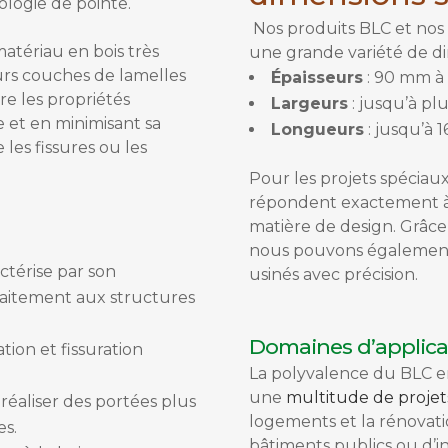
ologie de pointe.
Nos produits BLC et nos 
matériau en bois très
une grande variété de dim
eurs couches de lamelles
Épaisseurs
:
90 mm à
re les propriétés
Largeurs
:
jusqu’à pl
 et en minimisant sa
Longueurs
:
jusqu’à 1
 les fissures ou les
Pour les projets spéciau
répondent exactement à 
matière de design. Grâce
nous pouvons également 
ctérise par son
usinés avec précision.
faitement aux structures
Domaines d’applicat
ion et fissuration
La polyvalence du BLC en
une
multitude de projet
éaliser des portées plus
logements et la rénovati
es.
bâtiments publics ou d’in