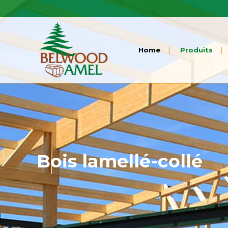
Home
Produits
Bois lamellé-collé