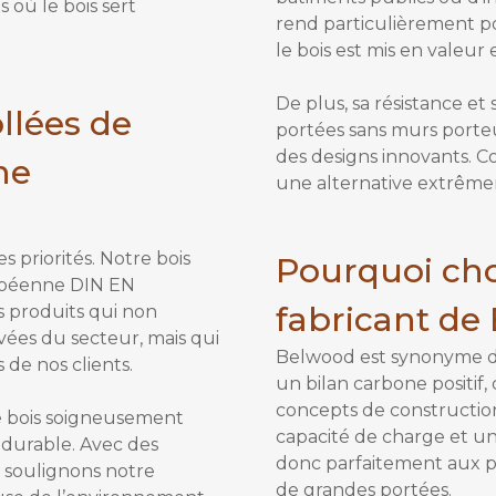
s où le bois sert
rend particulièrement po
le bois est mis en valeu
De plus, sa résistance et
llées de
portées sans murs porteu
des designs innovants. C
ne
une alternative extrêmem
s priorités. Notre bois
Pourquoi ch
ropéenne DIN EN
fabricant de
s produits qui non
ées du secteur, mais qui
Belwood est synonyme de 
de nos clients.
un bilan carbone positif
concepts de constructio
de bois soigneusement
capacité de charge et un
 durable. Avec des
donc parfaitement aux pr
s soulignons notre
de grandes portées.