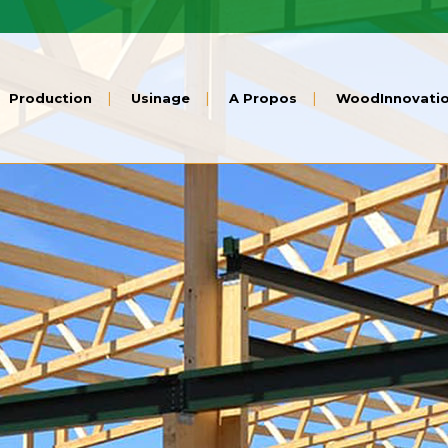
Production
Usinage
A Propos
WoodInnovati