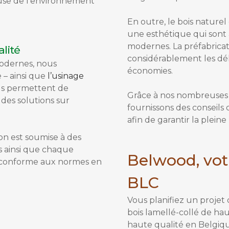
se de l’environnement
En outre, le bois nature
une esthétique qui sont 
modernes. La préfabricat
lité
considérablement les dél
 modernes, nous
économies.
 – ainsi que
l’usinage
ous permettent de
Grâce à nos nombreuses 
des solutions sur
fournissons des conseils 
afin de garantir la plein
n est soumise à des
s ainsi que chaque
Belwood, votr
t conforme aux normes en
BLC
Vous planifiez un projet
bois lamellé-collé de ha
haute qualité en Belgiqu