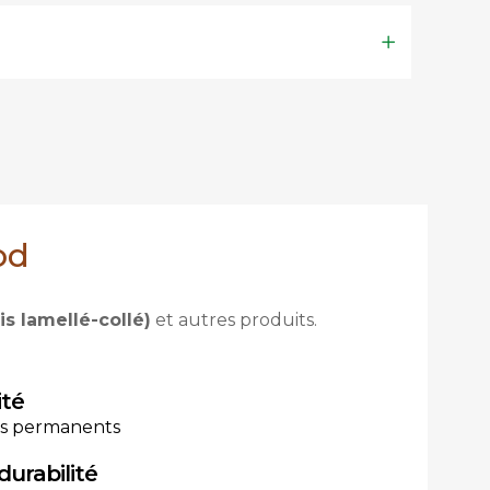
od
is lamellé-collé)
et autres produits.
ité
es permanents
durabilité