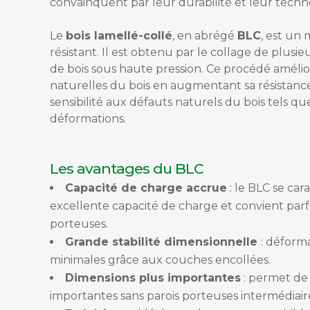
convainquent par leur durabilité et leur techn
Le
bois lamellé-collé
, en abrégé
BLC
, est un 
résistant. Il est obtenu par le collage de plusi
de bois sous haute pression. Ce procédé amélio
naturelles du bois en augmentant sa résistance
sensibilité aux défauts naturels du bois tels que
déformations.
Les avantages du BLC
Capacité de charge accrue
:
le BLC se cara
excellente capacité de charge et convient par
porteuses.
Grande stabilité dimensionnelle
:
déformat
minimales grâce aux couches encollées.
Dimensions plus importantes
:
permet de r
importantes sans parois porteuses intermédiair